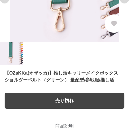
Previous slide
Ne
【OZaKKa(オザッカ)】推し活キャリーメイクボックス
ショルダーベルト（グリーン） 量産型/参戦服/推し活
売り切れ
商品説明