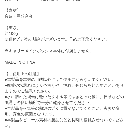
【素材】
合皮・亜鉛合金
【重さ】
約100g
※個体差がある場合がございます。予めご了承ください。
※キャリーメイクボックス本体は付属しません。
MADE IN CHINA
【ご使用上の注意】
●本製品を本来の目的以外にはご使用にならないでください。
●摩擦や水濡れにより色移りや、汚れ、色むらを起こすことがあり
ますのでご注意ください。
●水に濡れた場合は乾いたタオル等でふきとった後に、日陰などの
風通しの良い場所で十分に乾燥させてください。
●本製品を火気等の熱源の近くに置かないでください。火災や変
形、変色の原因となります。
●本製品をビニール素材の製品などと長時間接触させないでくださ
い。