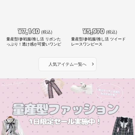
¥
7,140
¥
5,970
(税込)
(税込)
量産型/参戦服/推し活 リボンた
量産型/参戦服/推し活 ツイード
っぷり！透け感が可愛いワンピ
レースワンピース
ース
›
人気アイテム一覧へ