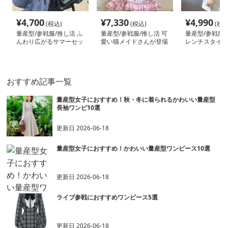
¥
4,700
¥
7,330
¥
4,990
(税込)
(税込)
(税込
量産型/参戦服/推し活 ふ
量産型/参戦服/推し活 可
量産型/参戦服/
んわり広がるサマーセッ
愛い猫メイドさんが登場
レンチスタイル
トアップ
♪な黒猫少女のセットア
ワンピース！
ップ♡
おすすめ記事一覧
量産型女子におすすめ！秋・冬に着られるかわいい量産型
長袖ワンピ10選
更新日
2026-06-18
量産型女子におすすめ！かわいい量産型ワンピース10選
更新日
2026-06-18
ライブ参戦におすすめワンピース5選
更新日
2026-06-18