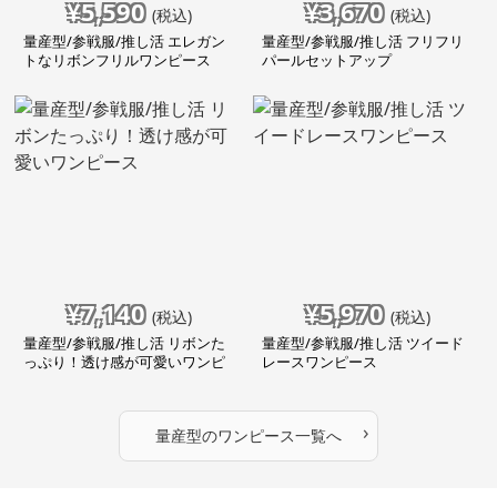
¥
5,590
¥
3,670
(税込)
(税込)
量産型/参戦服/推し活 エレガン
量産型/参戦服/推し活 フリフリ
トなリボンフリルワンピース
パールセットアップ
¥
7,140
¥
5,970
(税込)
(税込)
量産型/参戦服/推し活 リボンた
量産型/参戦服/推し活 ツイード
っぷり！透け感が可愛いワンピ
レースワンピース
ース
›
量産型
の
ワンピース
一覧へ