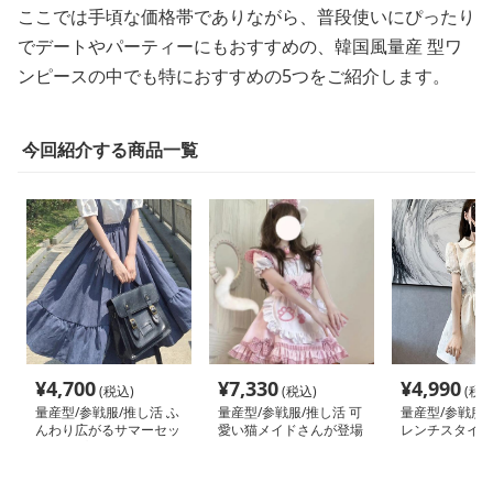
ここでは手頃な価格帯でありながら、普段使いにぴったり
でデートやパーティーにもおすすめの、韓国風量産 型ワ
ンピースの中でも特におすすめの5つをご紹介します。
今回紹介する商品一覧
¥
4,700
¥
7,330
¥
4,990
(税込)
(税込)
(税込
量産型/参戦服/推し活 ふ
量産型/参戦服/推し活 可
量産型/参戦服/
んわり広がるサマーセッ
愛い猫メイドさんが登場
レンチスタイル
トアップ
♪な黒猫少女のセットア
ワンピース！
ップ♡