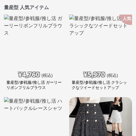
量産型 人気アイテム
人気
¥
4,760
¥
5,970
(税込)
(税込)
量産型/参戦服/推し活 ガーリー
量産型/参戦服/推し活 クラシッ
リボンフリルブラウス
クなツイードセットアップ