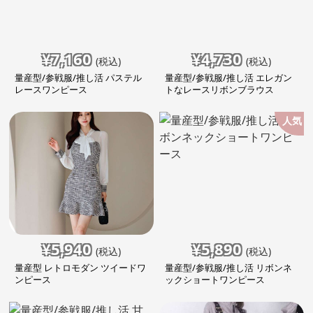
¥
7,160
¥
4,730
(税込)
(税込)
量産型/参戦服/推し活 パステル
量産型/参戦服/推し活 エレガン
レースワンピース
トなレースリボンブラウス
人気
¥
5,940
¥
5,890
(税込)
(税込)
量産型 レトロモダン ツイードワ
量産型/参戦服/推し活 リボンネ
ンピース
ックショートワンピース