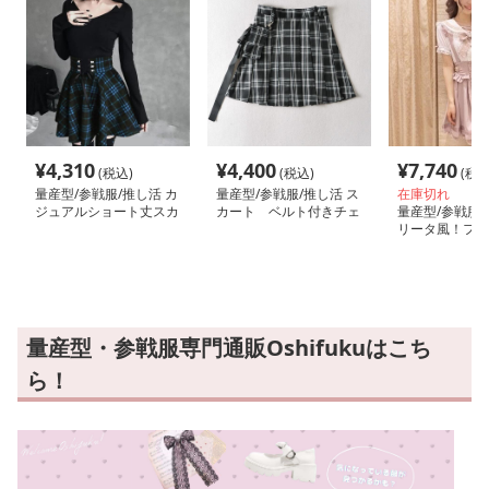
¥
4,310
¥
4,400
¥
7,740
(税込)
(税込)
(税込
量産型/参戦服/推し活 カ
量産型/参戦服/推し活 ス
在庫切れ
ジュアルショート丈スカ
カート ベルト付きチェ
量産型/参戦服/
ート
ック側のスカート
リータ風！フリ
りのワンピース
量産型・参戦服専門通販Oshifukuはこち
ら！