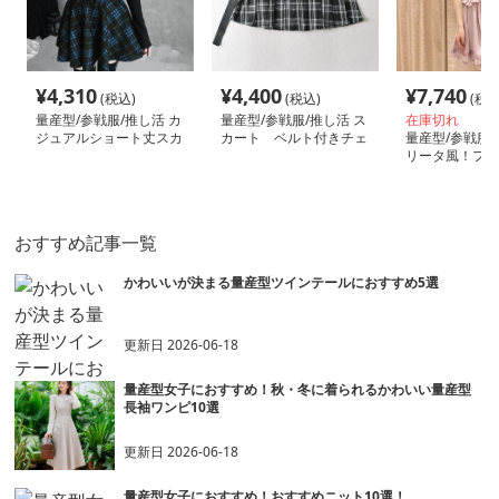
¥
4,310
¥
4,400
¥
7,740
(税込)
(税込)
(税込
量産型/参戦服/推し活 カ
量産型/参戦服/推し活 ス
在庫切れ
ジュアルショート丈スカ
カート ベルト付きチェ
量産型/参戦服/
ート
ック側のスカート
リータ風！フリ
りのワンピース
おすすめ記事一覧
かわいいが決まる量産型ツインテールにおすすめ5選
更新日
2026-06-18
量産型女子におすすめ！秋・冬に着られるかわいい量産型
長袖ワンピ10選
更新日
2026-06-18
量産型女子におすすめ！おすすめニット10選！