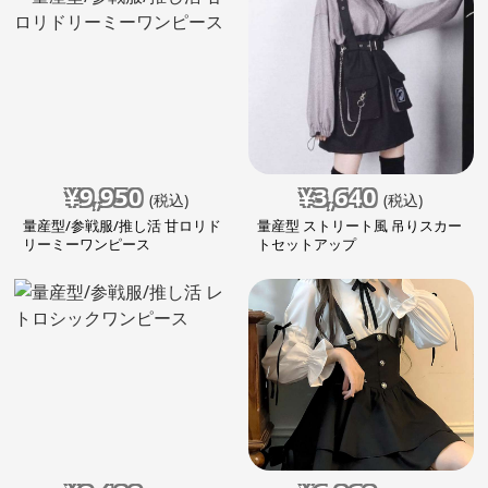
¥
9,950
¥
3,640
(税込)
(税込)
量産型/参戦服/推し活 甘ロリド
量産型 ストリート風 吊りスカー
リーミーワンピース
トセットアップ