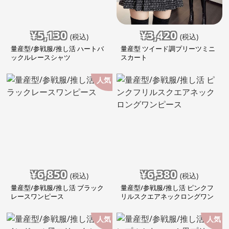
¥
5,130
¥
3,420
(税込)
(税込)
量産型/参戦服/推し活 ハートバ
量産型 ツイード調プリーツミニ
ックルレースシャツ
スカート
人気
¥
6,850
¥
6,380
(税込)
(税込)
量産型/参戦服/推し活 ブラック
量産型/参戦服/推し活 ピンクフ
レースワンピース
リルスクエアネックロングワン
ピース
人気
人気