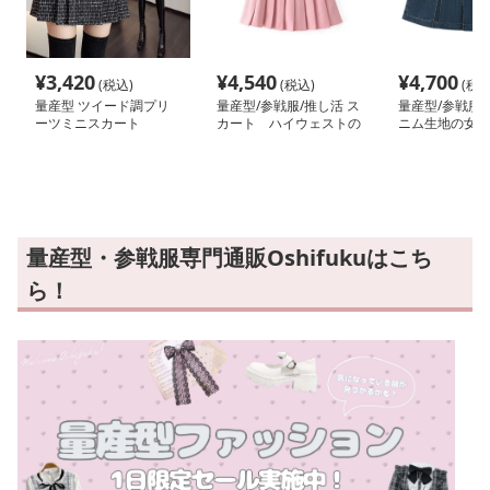
¥
3,420
¥
4,540
¥
4,700
(税込)
(税込)
(税込
量産型 ツイード調プリ
量産型/参戦服/推し活 ス
量産型/参戦服/
ーツミニスカート
カート ハイウェストの
ニム生地の女子
ショートスカート
えスカート♡
量産型・参戦服専門通販Oshifukuはこち
ら！