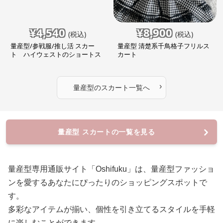
¥
4,540
¥
8,900
(税込)
(税込)
量産型/参戦服/推し活 スカー
量産型 清楚系千鳥格子フリルス
ト ハイウェストのショートス
カート
カート
›
量産型
の
スカート
一覧へ
量産型 スカートの一覧を見る
量産型専用通販サイト「Oshifuku」は、量産型ファッショ
ンを愛するあなたにぴったりのショッピングスポットで
す。
多彩なアイテムが揃い、個性を引き立てるスタイルを手軽
に楽しむことができます。