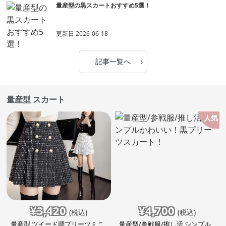
量産型の黒スカートおすすめ5選！
更新日
2026-06-18
›
記事一覧へ
量産型 スカート
人気
¥
3,420
¥
4,700
(税込)
(税込)
量産型 ツイード調プリーツミニ
量産型/参戦服/推し活 シンプル