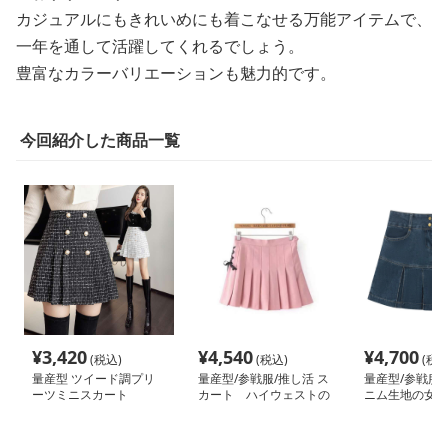
カジュアルにもきれいめにも着こなせる万能アイテムで、
一年を通して活躍してくれるでしょう。
豊富なカラーバリエーションも魅力的です。
今回紹介した商品一覧
¥
3,420
¥
4,540
¥
4,700
(税込)
(税込)
(税込
量産型 ツイード調プリ
量産型/参戦服/推し活 ス
量産型/参戦服/
ーツミニスカート
カート ハイウェストの
ニム生地の女子
ショートスカート
えスカート♡