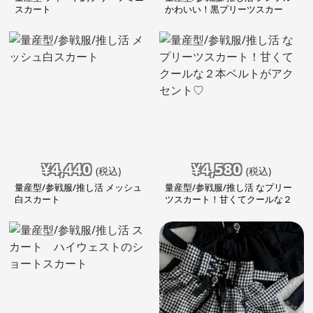
スカート
かわいい！黒プリーツスカー
ト！
¥
4,440
¥
4,580
(税込)
(税込)
量産型/参戦服/推し活 メッシュ
量産型/参戦服/推し活 なプリー
白スカート
ツスカート！甘くてクールな２
本ベルトがアクセント♡