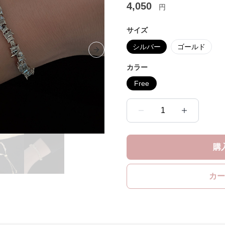
4,050
円
サイズ
シルバー
ゴールド
Next slide
カラー
Free
1
購
カー