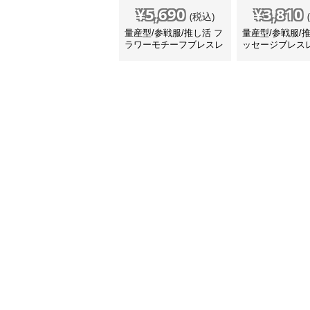
¥
5,690
¥
3,810
(税込)
量産型/参戦服/推し活 フ
量産型/参戦服/
ラワーモチーフブレスレ
ッセージブレス
ット