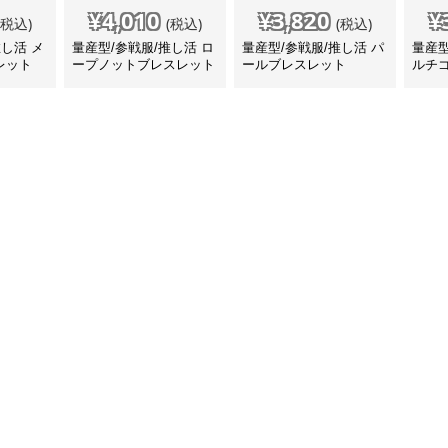
¥
4,010
¥
3,820
¥
(税込)
(税込)
(税込)
推し活 メ
量産型/参戦服/推し活 ロ
量産型/参戦服/推し活 パ
量産型
レット
ープノットブレスレット
ールブレスレット
ルチ
ト