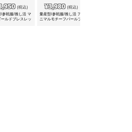
3,950
¥
3,980
¥
5,410
(税込)
(税込)
(税込)
/参戦服/推し活 マ
量産型/参戦服/推し活 ア
量産型/参戦服/推し活 ス
ゴールドブレスレッ
ニマルモチーフパールブ
トーンシルバーブレスレ
レスレット
ット