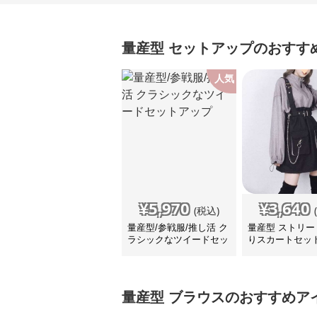
量産型
セットアップ
のおすす
人気
¥
5,970
¥
3,640
(税込)
量産型/参戦服/推し活 ク
量産型 ストリー
ラシックなツイードセッ
りスカートセッ
トアップ
量産型
ブラウス
のおすすめア