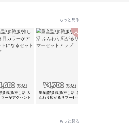
もっと見る
人気
4,680
¥
4,700
¥
7,530
(税込)
(税込)
(税込)
/参戦服/推し活 大
量産型/参戦服/推し活 ふ
量産型/参戦服/推し活 ツ
カラーがアクセント
んわり広がるサマーセッ
イードレースセットアッ
るセットアップ
トアップ
プ
もっと見る