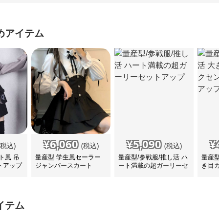
めアイテム
¥
6,060
¥
5,090
¥
(税込)
(税込)
(税込)
ト風 吊
量産型 学生風セーラー
量産型/参戦服/推し活 ハ
量産型
トアップ
ジャンパースカート
ート満載の超ガーリーセ
き目
ットアップ
にな
イテム