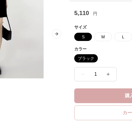
5,110
円
サイズ
Next slide
S
M
L
カラー
ブラック
1
購
カー