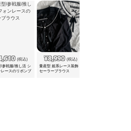
4,610
¥
8,990
¥
5,780
(税込)
(税込)
(税込)
/参戦服/推し活 シ
量産型 姫系レース装飾
量産型/参戦服/推し活 シ
ンレースのリボンブ
セーラーブラウス
ンプルフリルリボンブラ
ス
ウス