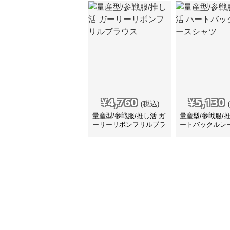
¥
4,760
¥
5,130
(税込)
量産型/参戦服/推し活 ガ
量産型/参戦服/
ーリーリボンフリルブラ
ートバックルレ
ウス
ツ