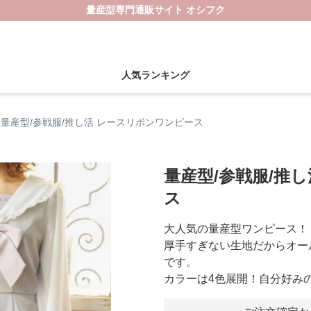
量産型専門通販サイト オシフク
人気ランキング
量産型/参戦服/推し活 レースリボンワンピース
量産型/参戦服/推
ス
大人気の量産型ワンピース！
厚手すぎない生地だからオー
です。
カラーは4色展開！自分好み