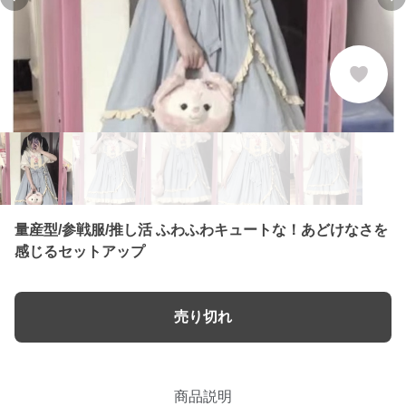
Previous slide
Ne
量産型/参戦服/推し活 ふわふわキュートな！あどけなさを
感じるセットアップ
売り切れ
商品説明