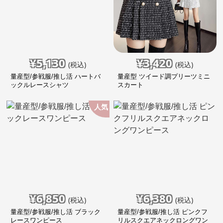
¥
5,130
¥
3,420
(税込)
(税込)
量産型/参戦服/推し活 ハートバ
量産型 ツイード調プリーツミニ
ックルレースシャツ
スカート
人気
¥
6,850
¥
6,380
(税込)
(税込)
量産型/参戦服/推し活 ブラック
量産型/参戦服/推し活 ピンクフ
レースワンピース
リルスクエアネックロングワン