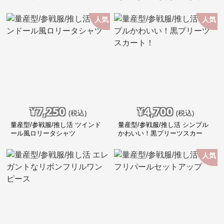
ピース
人気
人気
¥
7,250
¥
4,700
(税込)
(税込)
量産型/参戦服/推し活 ツインド
量産型/参戦服/推し活 シンプル
ール風ロリータシャツ
かわいい！黒プリーツスカー
ト！
人気