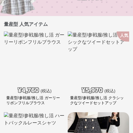
量産型 人気アイテム
人気
¥
4,760
¥
5,970
(税込)
(税込)
量産型/参戦服/推し活 ガーリー
量産型/参戦服/推し活 クラシッ
リボンフリルブラウス
クなツイードセットアップ