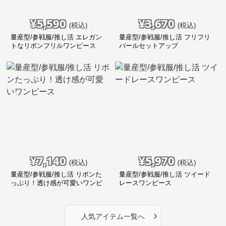
¥
5,590
¥
3,670
(税込)
(税込)
量産型/参戦服/推し活 エレガン
量産型/参戦服/推し活 フリフリ
トなリボンフリルワンピース
パールセットアップ
¥
7,140
¥
5,970
(税込)
(税込)
量産型/参戦服/推し活 リボンた
量産型/参戦服/推し活 ツイード
っぷり！透け感が可愛いワンピ
レースワンピース
ース
›
人気アイテム一覧へ