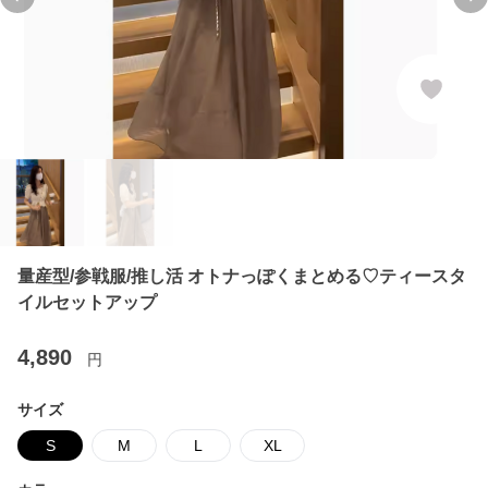
Previous slide
Ne
量産型/参戦服/推し活 オトナっぽくまとめる♡ティースタ
イルセットアップ
4,890
円
サイズ
S
M
L
XL