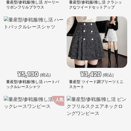
量産型/参戦服/推し活 ガーリー
量産型/参戦服/推し活 クラシッ
リボンフリルブラウス
クなツイードセットアップ
¥
5,130
¥
3,420
(税込)
(税込)
量産型/参戦服/推し活 ハートバ
量産型 ツイード調プリーツミニ
ックルレースシャツ
スカート
人気