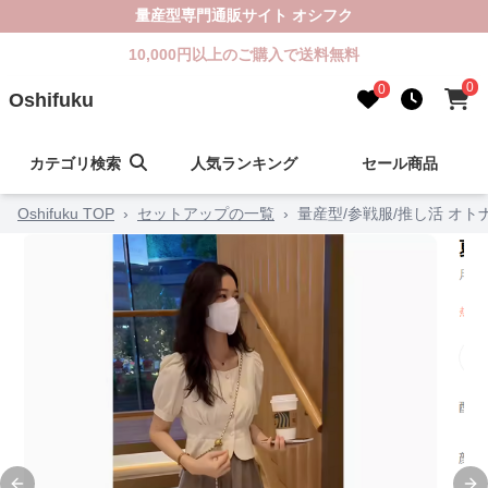
量産型専門通販サイト オシフク
10,000円以上のご購入で送料無料
0
0
Oshifuku
カテゴリ検索
人気ランキング
セール商品
Oshifuku TOP
›
セットアップの一覧
›
量産型/参戦服/推し活 オ