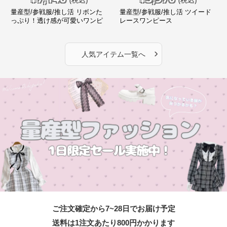
量産型/参戦服/推し活 リボンた
量産型/参戦服/推し活 ツイード
っぷり！透け感が可愛いワンピ
レースワンピース
ース
›
人気アイテム一覧へ
ご注文確定から7~28日でお届け予定
送料は1注文あたり
800
円かかります