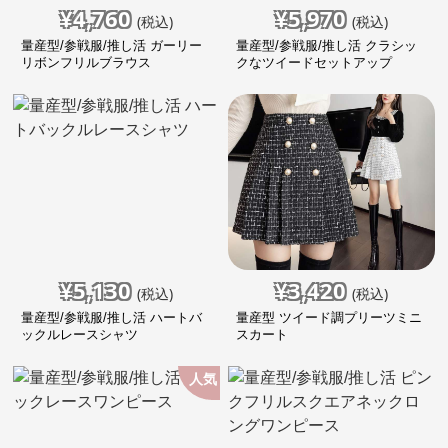
¥
4,760
¥
5,970
(税込)
(税込)
量産型/参戦服/推し活 ガーリー
量産型/参戦服/推し活 クラシッ
リボンフリルブラウス
クなツイードセットアップ
¥
5,130
¥
3,420
(税込)
(税込)
量産型/参戦服/推し活 ハートバ
量産型 ツイード調プリーツミニ
ックルレースシャツ
スカート
人気