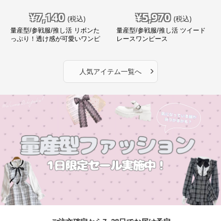
¥
7,140
¥
5,970
(税込)
(税込)
量産型/参戦服/推し活 リボンた
量産型/参戦服/推し活 ツイード
っぷり！透け感が可愛いワンピ
レースワンピース
ース
›
人気アイテム一覧へ