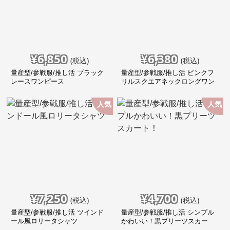
¥
6,850
¥
6,380
(税込)
(税込)
量産型/参戦服/推し活 ブラック
量産型/参戦服/推し活 ピンクフ
レースワンピース
リルスクエアネックロングワン
ピース
人気
人気
¥
7,250
¥
4,700
(税込)
(税込)
量産型/参戦服/推し活 ツインド
量産型/参戦服/推し活 シンプル
ール風ロリータシャツ
かわいい！黒プリーツスカー
ト！