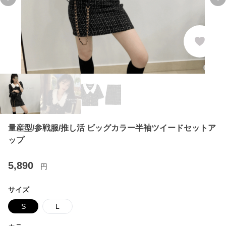
Previous slide
Ne
量産型/参戦服/推し活 ビッグカラー半袖ツイードセットア
ップ
5,890
円
サイズ
S
L