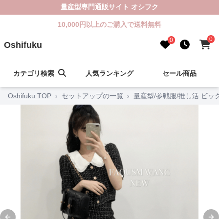
量産型専門通販サイト オシフク
10,000円以上のご購入で送料無料
0
0
Oshifuku
カテゴリ検索
人気ランキング
セール商品
Oshifuku TOP
›
セットアップの一覧
›
量産型/参戦服/推し活 ビ