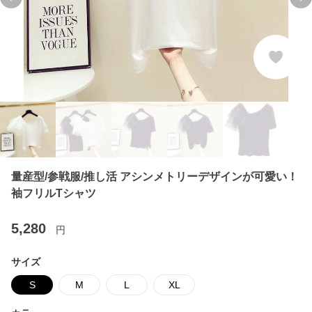
Previous slide
Ne
量産型/参戦服/推し活 アシンメトリーデザインが可愛い！
袖フリルTシャツ
5,280
円
サイズ
S
M
L
XL