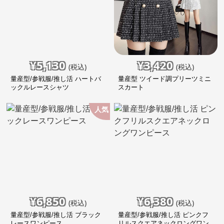
¥
5,130
¥
3,420
(税込)
(税込)
量産型/参戦服/推し活 ハートバ
量産型 ツイード調プリーツミニ
ックルレースシャツ
スカート
人気
¥
6,850
¥
6,380
(税込)
(税込)
量産型/参戦服/推し活 ブラック
量産型/参戦服/推し活 ピンクフ
レースワンピース
リルスクエアネックロングワン