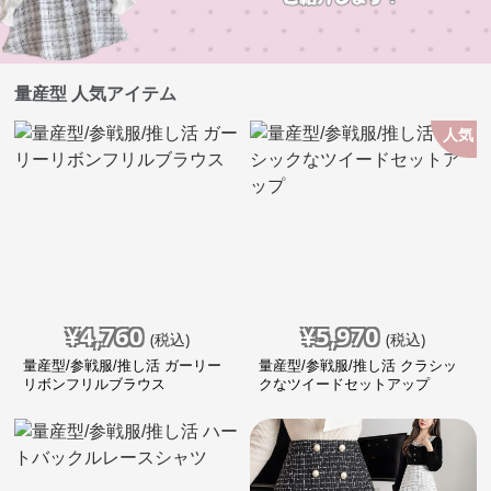
量産型 人気アイテム
人気
¥
4,760
¥
5,970
(税込)
(税込)
量産型/参戦服/推し活 ガーリー
量産型/参戦服/推し活 クラシッ
リボンフリルブラウス
クなツイードセットアップ