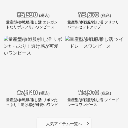
¥
5,590
¥
3,670
(税込)
(税込)
量産型/参戦服/推し活 エレガン
量産型/参戦服/推し活 フリフリ
トなリボンフリルワンピース
パールセットアップ
¥
7,140
¥
5,970
(税込)
(税込)
量産型/参戦服/推し活 リボンた
量産型/参戦服/推し活 ツイード
っぷり！透け感が可愛いワンピ
レースワンピース
ース
›
人気アイテム一覧へ