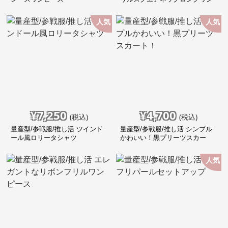
ピース
人気
人気
¥
7,250
¥
4,700
(税込)
(税込)
量産型/参戦服/推し活 ツインド
量産型/参戦服/推し活 シンプル
ール風ロリータシャツ
かわいい！黒プリーツスカー
ト！
人気