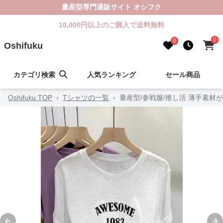
量産型専門通販サイト オシフク
10,000円以上のご購入で送料無料
0
0
Oshifuku
カテゴリ検索
人気ランキング
セール商品
Oshifuku TOP
›
Tシャツの一覧
›
量産型/参戦服/推し活 薄手素材