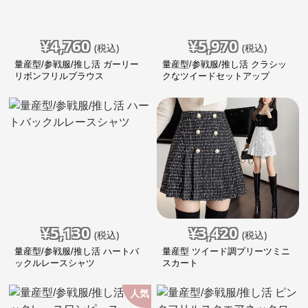
¥
4,760
¥
5,970
(税込)
(税込)
量産型/参戦服/推し活 ガーリー
量産型/参戦服/推し活 クラシッ
リボンフリルブラウス
クなツイードセットアップ
¥
5,130
¥
3,420
(税込)
(税込)
量産型/参戦服/推し活 ハートバ
量産型 ツイード調プリーツミニ
ックルレースシャツ
スカート
人気