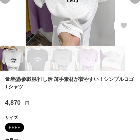
Previous slide
Ne
量産型/参戦服/推し活 薄手素材が着やすい！シンプルロゴ
Tシャツ
4,870
円
サイズ
FREE