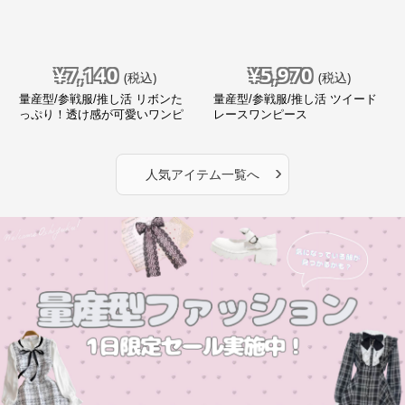
¥
7,140
¥
5,970
(税込)
(税込)
量産型/参戦服/推し活 リボンた
量産型/参戦服/推し活 ツイード
っぷり！透け感が可愛いワンピ
レースワンピース
ース
›
人気アイテム一覧へ