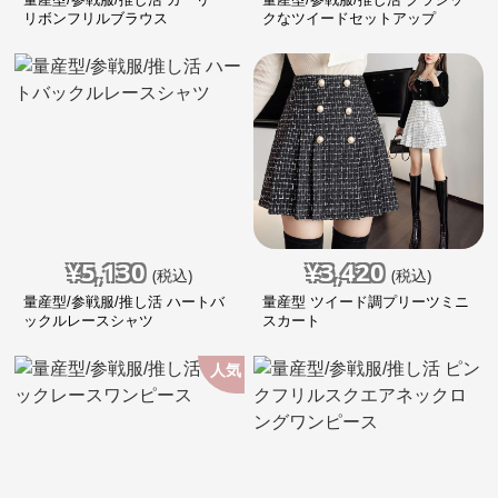
リボンフリルブラウス
クなツイードセットアップ
¥
5,130
¥
3,420
(税込)
(税込)
量産型/参戦服/推し活 ハートバ
量産型 ツイード調プリーツミニ
ックルレースシャツ
スカート
人気