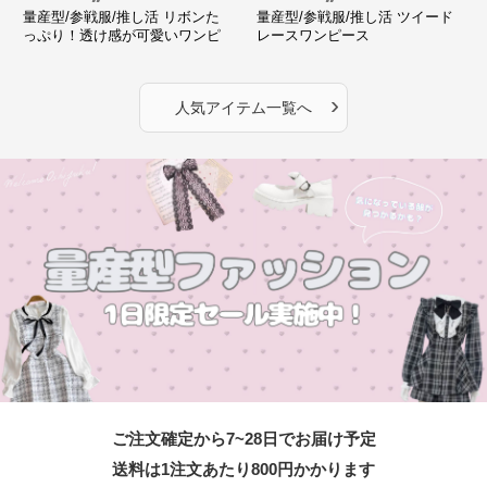
量産型/参戦服/推し活 リボンた
量産型/参戦服/推し活 ツイード
っぷり！透け感が可愛いワンピ
レースワンピース
ース
›
人気アイテム一覧へ
ご注文確定から7~28日でお届け予定
送料は1注文あたり
800
円かかります