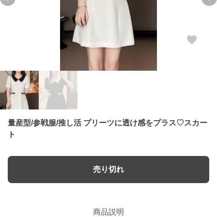
Previous slide
Ne
量産型/参戦服/推し活 プリーツに透け感をプラス♡スカー
ト
売り切れ
商品説明