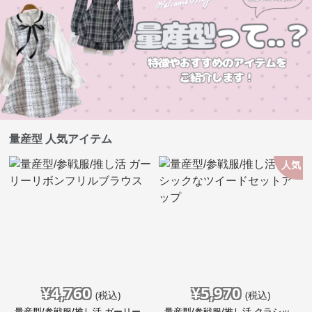
量産型 人気アイテム
人気
¥
4,760
¥
5,970
(税込)
(税込)
量産型/参戦服/推し活 ガーリー
量産型/参戦服/推し活 クラシッ