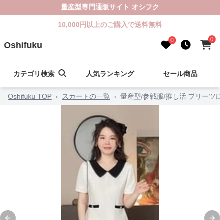
量産型専門通販サイト オシフク
10,000円以上のご購入で送料無料
0
0
Oshifuku
カテゴリ検索
人気ランキング
セール商品
Oshifuku TOP
›
スカートの一覧
›
量産型/参戦服/推し活 プリー