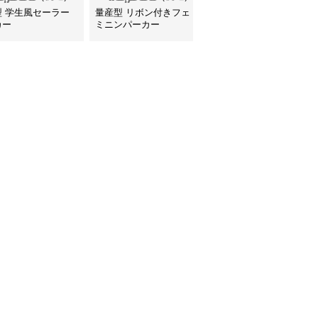
型 学生風セーラー
量産型 リボン付きフェ
量産型/参戦服/推し活 耳
カー
ミニンパーカー
付きフードフリルパーカ
ー