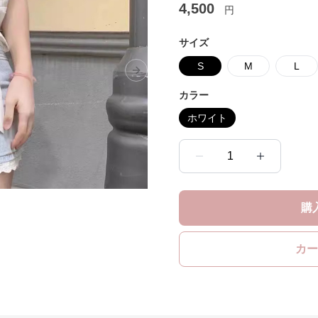
4,500
円
サイズ
S
M
L
Next slide
カラー
ホワイト
1
購
カー