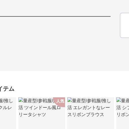
イテム
人気