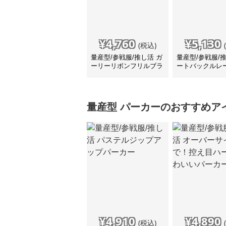
¥
4,760
¥
5,130
(税込)
量産型/参戦服/推し活 ガ
量産型/参戦服/
ーリーリボンフリルブラ
ートバックルレ
ウス
ツ
量産型
パーカー
のおすすめア
¥
4,910
¥
4,890
(税込)