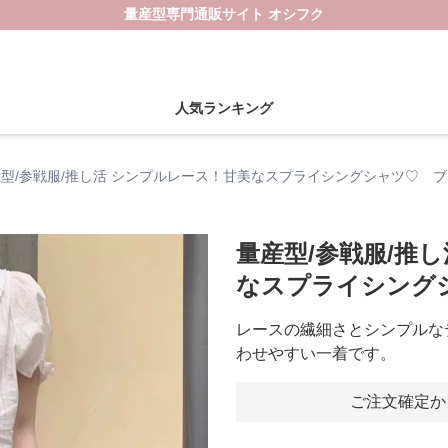
量産型専門通販サイト オシフク
人気ランキング
型/参戦服/推し活 シンプルレース！甘美なスプライシングシャツ♡ 
量産型/参戦服/推
なスプライシング
レースの繊細さとシンプルな
わせやすい一着です。
ご注文確定か