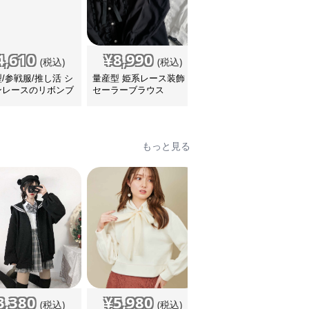
4,610
¥
8,990
¥
5,780
(税込)
(税込)
(税込)
/参戦服/推し活 シ
量産型 姫系レース装飾
量産型/参戦服/推し活 シ
ンレースのリボンブ
セーラーブラウス
ンプルフリルリボンブラ
ス
ウス
もっと見る
3,380
¥
5,980
¥
8,370
(税込)
(税込)
(税込)