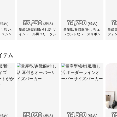
¥
7,250
¥
4,730
¥
(税込)
(税込)
(税込)
推し活 ハ
量産型/参戦服/推し活 ツ
量産型/参戦服/推し活 エ
量産型
ースシャ
インドール風ロリータシ
レガントなレースリボン
フォ
ャツ
ブラウス
ラウ
イテム
¥
5,090
¥
4,500
¥
(税込)
(税込)
(税込)