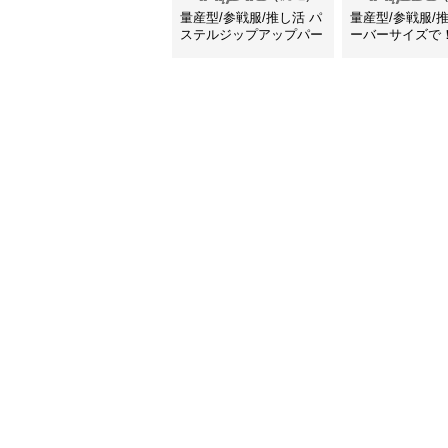
量産型/参戦服/推し活 パ
量産型/参戦服/
ステルジップアップパー
ーバーサイズで
カー
ハートがかわい
ー