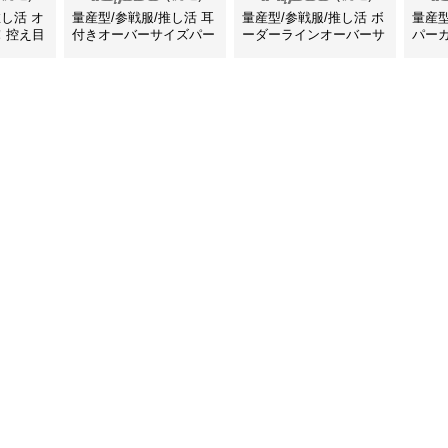
推し活 オ
量産型/参戦服/推し活 耳
量産型/参戦服/推し活 ボ
量産
！控え目
付きオーバーサイズパー
ーダーラインオーバーサ
パー
いパーカ
カー
イズパーカー