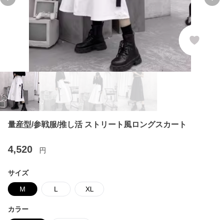
Previous slide
Ne
量産型/参戦服/推し活 ストリート風ロングスカート
4,520
円
サイズ
M
L
XL
カラー