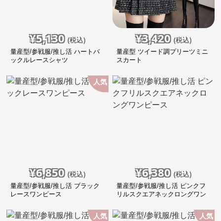
¥
5,130
¥
3,420
(税込)
(税込)
量産型/参戦服/推し活 ハートバ
量産型 ツイード調プリーツミニ
ックルレースシャツ
スカート
人気
¥
6,850
¥
6,380
(税込)
(税込)
量産型/参戦服/推し活 ブラック
量産型/参戦服/推し活 ピンクフ
レースワンピース
リルスクエアネックロングワン
ピース
人気
人気