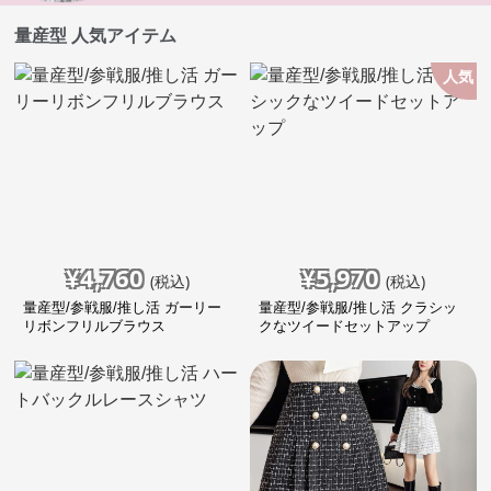
量産型 人気アイテム
人気
¥
4,760
¥
5,970
(税込)
(税込)
量産型/参戦服/推し活 ガーリー
量産型/参戦服/推し活 クラシッ
リボンフリルブラウス
クなツイードセットアップ