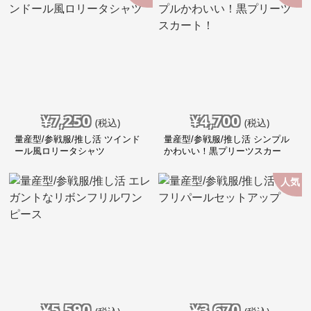
¥
7,250
¥
4,700
(税込)
(税込)
量産型/参戦服/推し活 ツインド
量産型/参戦服/推し活 シンプル
ール風ロリータシャツ
かわいい！黒プリーツスカー
ト！
人気
¥
5,590
¥
3,670