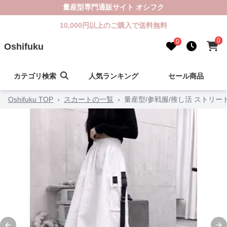
量産型専門通販サイト オシフク
10,000円以上のご購入で送料無料
0
0
Oshifuku
カテゴリ検索
人気ランキング
セール商品
Oshifuku TOP
›
スカートの一覧
›
量産型/参戦服/推し活 ストリ