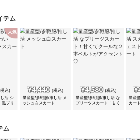
イテム
人気
¥
4,440
¥
4,580
¥
(税込)
(税込)
(税込)
推し活 シ
量産型/参戦服/推し活 メ
量産型/参戦服/推し活 な
量産型
！黒プリ
ッシュ白スカート
プリーツスカート！甘く
カー
てクールな２本ベルトが
ショ
アクセント♡
テム