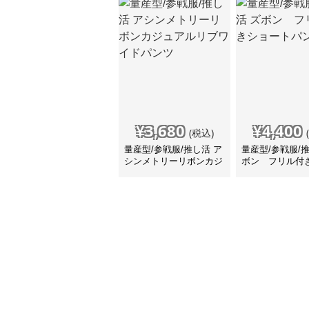
¥
3,680
¥
4,400
(税込)
量産型/参戦服/推し活 ア
量産型/参戦服/
シンメトリーリボンカジ
ボン フリル付
ュアルリブワイドパンツ
トパンツ