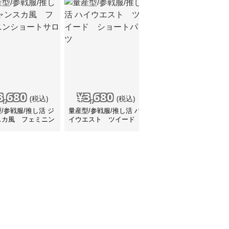
3,680
¥
3,680
¥
3,680
(税込)
(税込)
(税込)
/参戦服/推し活 ジ
量産型/参戦服/推し活 ハ
量産型/参戦服/推し活 モ
スカ風 フェミニン
イウエスト ツイード
ノトーン ラメ入り シ
ートサロペット
ショートパンツ
ルバーチェーン ショー
トパンツ