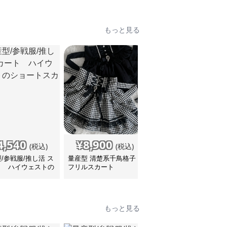
もっと見る
4,540
¥
8,900
¥
4,640
(税込)
(税込)
(税込)
/参戦服/推し活 ス
量産型 清楚系千鳥格子
量産型/参戦服/推し活 ブ
ト ハイウェストの
フリルスカート
ラック×ふわふわ！キュ
ートスカート
ートなサスペンダーショ
ートスカート♡で可愛く
着こなそう♪
もっと見る