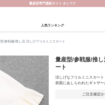
量産型専門通販サイト オシフク
人気ランキング
型/参戦服/推し活 涼しげフリルミニスカート
量産型/参戦服/推
ート
涼しげなフリルミニスカート
前面にあしらわれたギャザー
ご注文確定か