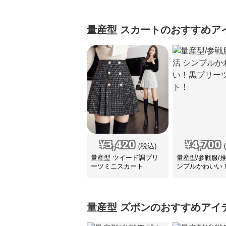
量産型
スカート
のおすすめア
¥
3,420
¥
4,700
(税込)
量産型 ツイード調プリ
量産型/参戦服/
ーツミニスカート
ンプルかわいい
ーツスカート！
量産型
ズボン
のおすすめアイ