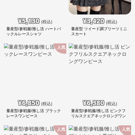
¥
5,130
¥
3,420
(税込)
(税込)
量産型/参戦服/推し活 ハートバ
量産型 ツイード調プリーツミニ
ックルレースシャツ
スカート
人気
¥
6,850
¥
6,380
(税込)
(税込)
量産型/参戦服/推し活 ブラック
量産型/参戦服/推し活 ピンクフ
レースワンピース
リルスクエアネックロングワン
ピース
人気
人気