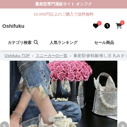
量産型専門通販サイト オシフク
10,000円以上のご購入で送料無料
0
0
Oshifuku
カテゴリ検索
人気ランキング
セール商品
Oshifuku TOP
›
スニーカーの一覧
›
量産型/参戦服/推し活 丸み