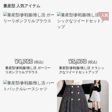
量産型 人気アイテム
人気
¥
4,760
¥
5,970
(税込)
(税込)
量産型/参戦服/推し活 ガーリー
量産型/参戦服/推し活 クラシッ
リボンフリルブラウス
クなツイードセットアップ