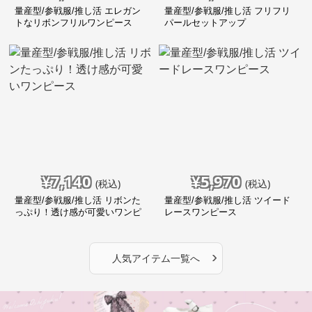
量産型/参戦服/推し活 エレガン
量産型/参戦服/推し活 フリフリ
トなリボンフリルワンピース
パールセットアップ
¥
7,140
¥
5,970
(税込)
(税込)
量産型/参戦服/推し活 リボンた
量産型/参戦服/推し活 ツイード
っぷり！透け感が可愛いワンピ
レースワンピース
ース
›
人気アイテム一覧へ