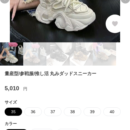
Previous slide
Ne
量産型/参戦服/推し活 丸みダッドスニーカー
5,010
円
サイズ
35
36
37
38
39
40
カラー