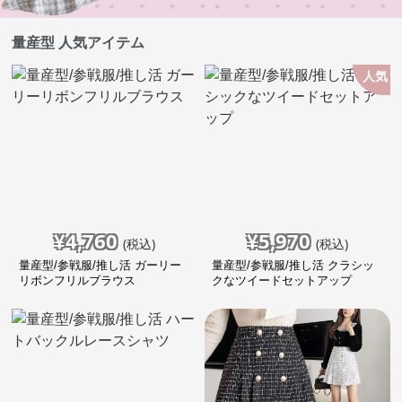
量産型 人気アイテム
人気
¥
4,760
¥
5,970
(税込)
(税込)
量産型/参戦服/推し活 ガーリー
量産型/参戦服/推し活 クラシッ
リボンフリルブラウス
クなツイードセットアップ