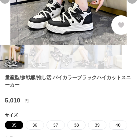
Previous slide
Ne
量産型/参戦服/推し活 バイカラーブラックハイカットスニ
ーカー
5,010
円
サイズ
35
36
37
38
39
40