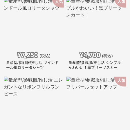
人気
人気
¥
7,250
¥
4,700
(税込)
(税込)
量産型/参戦服/推し活 ツインド
量産型/参戦服/推し活 シンプル
ール風ロリータシャツ
かわいい！黒プリーツスカー
ト！
人気