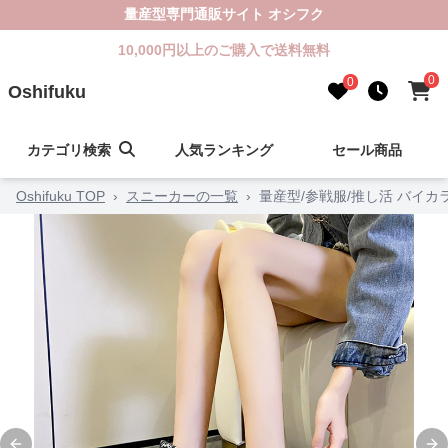
量産型専門通販サイト オシフク
10,000円以上のご購入で送料無料
0
0
Oshifuku
カテゴリ検索
人気ランキング
セール商品
Oshifuku TOP
›
スニーカーの一覧
›
量産型/参戦服/推し活 バイ