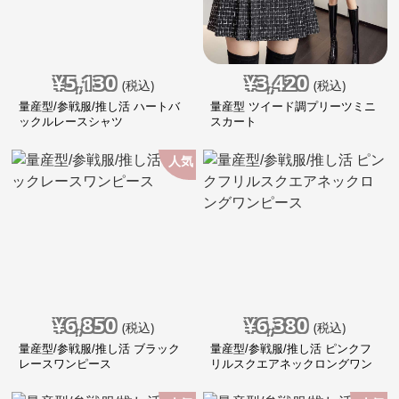
¥
5,130
¥
3,420
(税込)
(税込)
量産型/参戦服/推し活 ハートバ
量産型 ツイード調プリーツミニ
ックルレースシャツ
スカート
人気
¥
6,850
¥
6,380
(税込)
(税込)
量産型/参戦服/推し活 ブラック
量産型/参戦服/推し活 ピンクフ
レースワンピース
リルスクエアネックロングワン
ピース