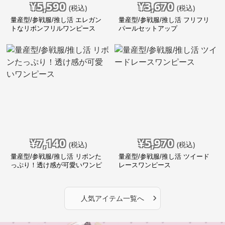
¥
5,590
¥
3,670
(税込)
(税込)
量産型/参戦服/推し活 エレガン
量産型/参戦服/推し活 フリフリ
トなリボンフリルワンピース
パールセットアップ
¥
7,140
¥
5,970
(税込)
(税込)
量産型/参戦服/推し活 リボンた
量産型/参戦服/推し活 ツイード
っぷり！透け感が可愛いワンピ
レースワンピース
ース
›
人気アイテム一覧へ