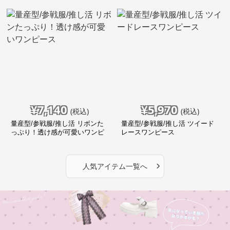
¥
7,140
¥
5,970
(税込)
(税込)
量産型/参戦服/推し活 リボンた
量産型/参戦服/推し活 ツイード
っぷり！透け感が可愛いワンピ
レースワンピース
ース
›
人気アイテム一覧へ