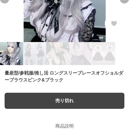
Previous slide
Ne
量産型/参戦服/推し活 ロングスリーブレースオフショルダ
ーブラウスピンク&ブラック
売り切れ
商品説明