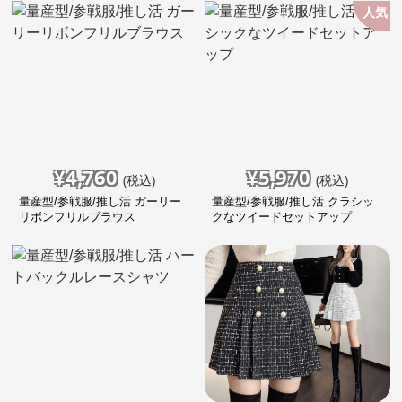
人気
¥
4,760
¥
5,970
(税込)
(税込)
量産型/参戦服/推し活 ガーリー
量産型/参戦服/推し活 クラシッ
リボンフリルブラウス
クなツイードセットアップ