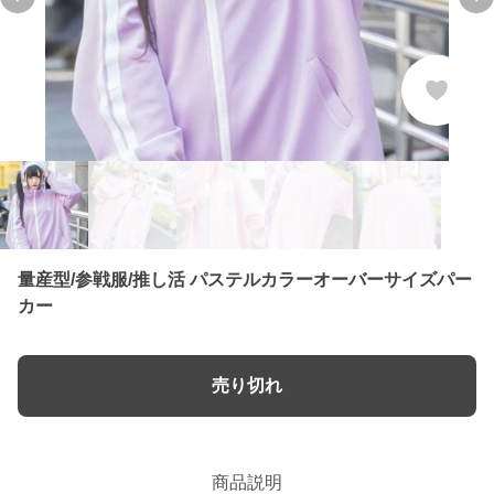
Previous slide
Ne
量産型/参戦服/推し活 パステルカラーオーバーサイズパー
カー
売り切れ
商品説明