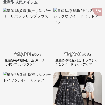
量産型 人気アイテム
人気
¥
4,760
¥
5,970
(税込)
(税込)
量産型/参戦服/推し活 ガーリー
量産型/参戦服/推し活 クラシッ
リボンフリルブラウス
クなツイードセットアップ