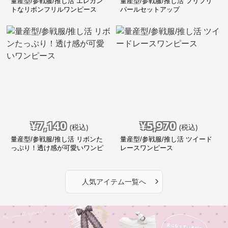
量産型/参戦服/推し活 エレガン
量産型/参戦服/推し活 フリフリ
トなリボンフリルワンピース
パールセットアップ
¥
7,140
¥
5,970
(税込)
(税込)
量産型/参戦服/推し活 リボンた
量産型/参戦服/推し活 ツイード
っぷり！透け感が可愛いワンピ
レースワンピース
ース
›
人気アイテム一覧へ