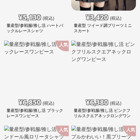
¥
5,130
¥
3,420
(税込)
(税込)
量産型/参戦服/推し活 ハートバ
量産型 ツイード調プリーツミニ
ックルレースシャツ
スカート
人気
¥
6,850
¥
6,380
(税込)
(税込)
量産型/参戦服/推し活 ブラック
量産型/参戦服/推し活 ピンクフ
レースワンピース
リルスクエアネックロングワン
ピース
人気
人気