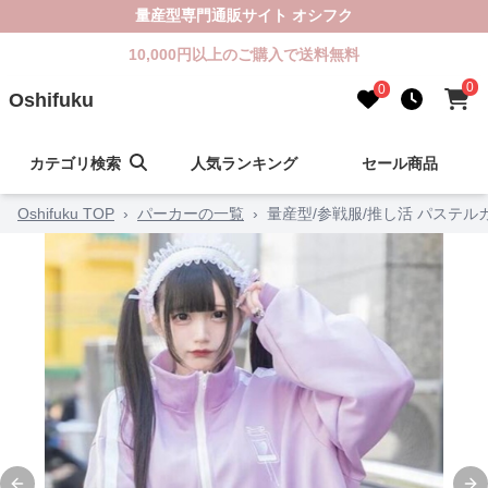
量産型専門通販サイト オシフク
10,000円以上のご購入で送料無料
0
0
Oshifuku
カテゴリ検索
人気ランキング
セール商品
Oshifuku TOP
›
パーカーの一覧
›
量産型/参戦服/推し活 パステ