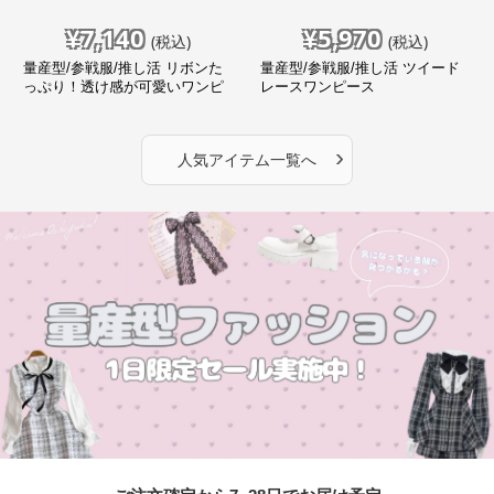
¥
7,140
¥
5,970
(税込)
(税込)
量産型/参戦服/推し活 リボンた
量産型/参戦服/推し活 ツイード
っぷり！透け感が可愛いワンピ
レースワンピース
ース
›
人気アイテム一覧へ