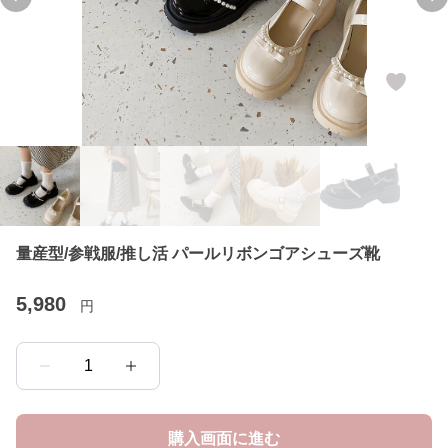
Previous slide
Ne
量産型/参戦服/推し活 パールリボンゴアシューズ靴
5,980
円
1
購入画面に進む