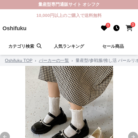
量産型専門通販サイト オシフク
10,000円以上のご購入で送料無料
0
0
Oshifuku
カテゴリ検索
人気ランキング
セール商品
Oshifuku TOP
›
パーカーの一覧
›
量産型/参戦服/推し活 パール