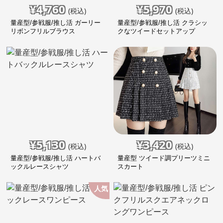
¥
4,760
¥
5,970
(税込)
(税込)
量産型/参戦服/推し活 ガーリー
量産型/参戦服/推し活 クラシッ
リボンフリルブラウス
クなツイードセットアップ
¥
5,130
¥
3,420
(税込)
(税込)
量産型/参戦服/推し活 ハートバ
量産型 ツイード調プリーツミニ
ックルレースシャツ
スカート
人気